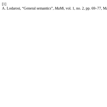
[1]
A. Lodarosi, “General semantics”,
MaMi
, vol. 1, no. 2, pp. 69–77, M